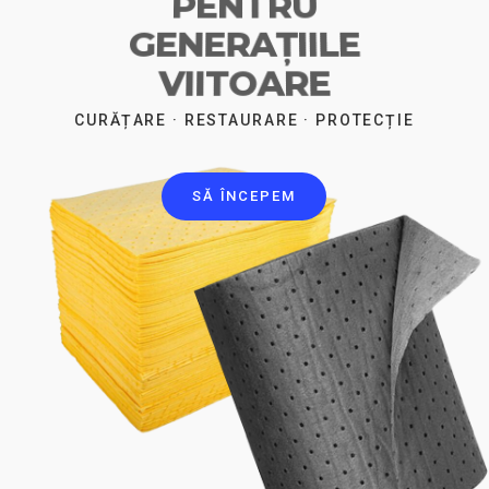
ÎMPREUNĂ CU NOI
CURĂȚARE · RESTAURARE · PROTECȚIE
SĂ ÎNCEPEM