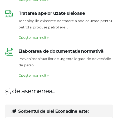
Tratarea apelor uzate uleioase
Tehnologiile existente de tratare a apelor uzate pentru
petrol și produse petroliere…
Citește mai mult
»
Elaborarea de documentație normativă
Prevenirea situațiilor de urgență legate de deversările
de petrol
Citește mai mult
»
și, de asemenea...
Sorbentul de ulei Econadine este: