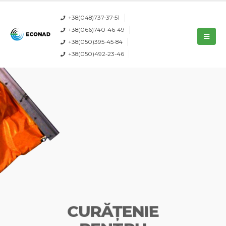
+38(048)737-37-51
+38(066)740-46-49
+38(050)395-45-84
+38(050)492-23-46
PROTEJAȚI NATURA