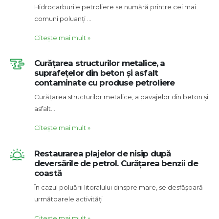
Hidrocarburile petroliere se numără printre cei mai
comuni poluanți …
Citește mai mult
»
Curățarea structurilor metalice, a
suprafețelor din beton și asfalt
contaminate cu produse petroliere
Curățarea structurilor metalice, a pavajelor din beton și
asfalt…
Citește mai mult
»
Restaurarea plajelor de nisip după
deversările de petrol. Curățarea benzii de
coastă
În cazul poluării litoralului dinspre mare, se desfășoară
următoarele activități
Citește mai mult
»